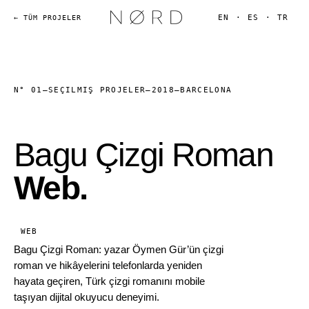
EN
·
ES
·
TR
← TÜM PROJELER
N° 01
—
SEÇILMIŞ PROJELER
—
2018
—
BARCELONA
Bagu Çizgi Roman
Web.
WEB
Bagu Çizgi Roman: yazar Öymen Gür’ün çizgi
roman ve hikâyelerini telefonlarda yeniden
hayata geçiren, Türk çizgi romanını mobile
taşıyan dijital okuyucu deneyimi.