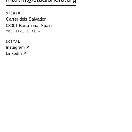
STÜDYO
Carrer dels Salvador
08001 Barcelona, Spain
YOL TARIFI AL →
SOSYAL
Instagram ↗
LinkedIn ↗
© 2010 — 2026
BARCELONA · 41.3851° N
V2026.01