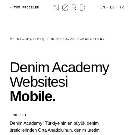
EN
·
ES
·
TR
← TÜM PROJELER
N° 01
—
SEÇILMIŞ PROJELER
—
2018
—
BARCELONA
Denim Academy
Websitesi
Mobile.
MOBILE
Denim Academy: Türkiye’nin en büyük denim
üreticilerinden Orta Anadolu’nun, denim üretim