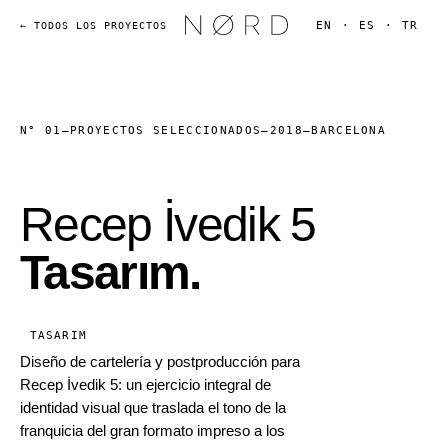
EN
·
ES
·
TR
← TODOS LOS PROYECTOS
N° 01
—
PROYECTOS SELECCIONADOS
—
2018
—
BARCELONA
Recep İvedik 5
Tasarım.
TASARIM
Diseño de cartelería y postproducción para
Recep İvedik 5: un ejercicio integral de
identidad visual que traslada el tono de la
franquicia del gran formato impreso a los