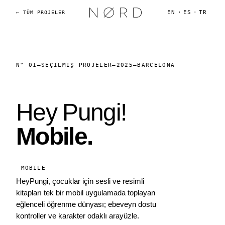
EN
·
ES
·
TR
← TÜM PROJELER
N° 01
—
SEÇILMIŞ PROJELER
—
2025
—
BARCELONA
Hey Pungi!
Mobile.
MOBILE
HeyPungi, çocuklar için sesli ve resimli
kitapları tek bir mobil uygulamada toplayan
eğlenceli öğrenme dünyası; ebeveyn dostu
kontroller ve karakter odaklı arayüzle.