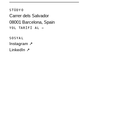
STÜDYO
Carrer dels Salvador
08001 Barcelona, Spain
YOL TARIFI AL →
SOSYAL
Instagram ↗
LinkedIn ↗
© 2010 — 2026
BARCELONA · 41.3851° N
V2026.01